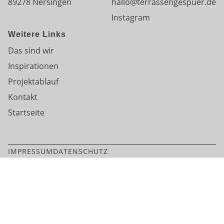
89278 Nersingen
hallo@terrassengespuer.de
Instagram
Weitere Links
Das sind wir
Inspirationen
Projektablauf
Kontakt
Startseite
IMPRESSUM
DATENSCHUTZ